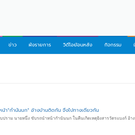
ข่าว
ผังรายการ
วิดีโอย้อนหลัง
กิจกรรม
หน้า"กำนันนก" อ้างบ้านติดกัน จึงไปทางเดียวกัน
ราม นายหนึ่ง ขับรถนำหน้ากำนันนก ในคืนเกิดเหตุยิงสารวัตรแบงก์ อ้างบ