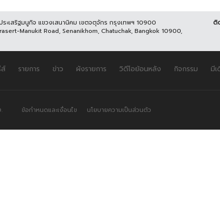
นประเสริฐมนูกิจ แขวงเสนานิคม เขตจตุจักร กรุงเทพฯ 10900
ติ
Prasert-Manukit Road, Senanikhom, Chatuchak, Bangkok 10900,
ีส์
รายการ
ข่าว
ผังรายการ
วิดีโอย้อนหลัง
กิจกรรม
มีเ
.
ข้อกำหนดและเงื่อนไข
นโยบายความเป็นส่วนตัว