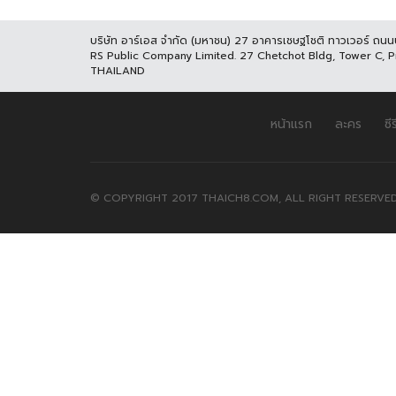
บริษัท อาร์เอส จำกัด (มหาชน) 27 อาคารเชษฐโชติ ทาวเวอร์ ถน
RS Public Company Limited. 27 Chetchot Bldg, Tower C, 
THAILAND
หน้าแรก
ละคร
ซีร
© COPYRIGHT 2017 THAICH8.COM, ALL RIGHT RESERVED