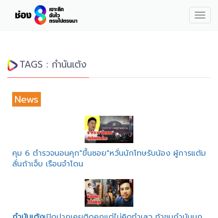
Togg
navig
TAGS : กำนันเต้ง
News
คุม 6 ตำรวจนอนคุก"ขึ้นซอย"หวั่นนักโทษรับน้อง ผู้การแต้ม
ลั่นถ้าเจ็บ เรือนจำโดน
กำนันเต้ง
เปิดปากเคยติดคุกแต่ไม่คิดทำเลว ท้าชนกำนันนก