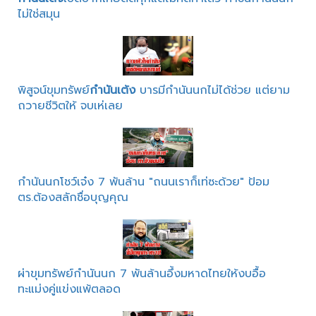
ไม่ใช่สมุน
พิสูจน์ขุมทรัพย์
กำนันเต้ง
บารมีกำนันนกไม่ได้ช่วย แต่ยาม
ถวายชีวิตให้ จบเห่เลย
กำนันนกโชว์เจ๋ง 7 พันล้าน "ถนนเราก็เท่ซะด้วย" ป้อม
ตร.ต้องสลักชื่อบุญคุณ
ผ่าขุมทรัพย์กำนันนก 7 พันล้านอึ้งมหาดไทยให้งบอื้อ
ทะแม่งคู่แข่งแพ้ตลอด