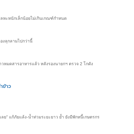
โลหะหนักเล็กน้อยไม่เกินเกณฑ์กำหนด
องลุกลามไปกว่านี้
ราะข้าวหมดสารอาหารแล้ว หลังรองนายกฯ ตรวจ 2 โกดัง
ำข้าว
 เลย" แก้ภัยแล้ง-น้ำท่วมระยะยาว ย้ำ ยังมีพักหนี้เกษตรกร