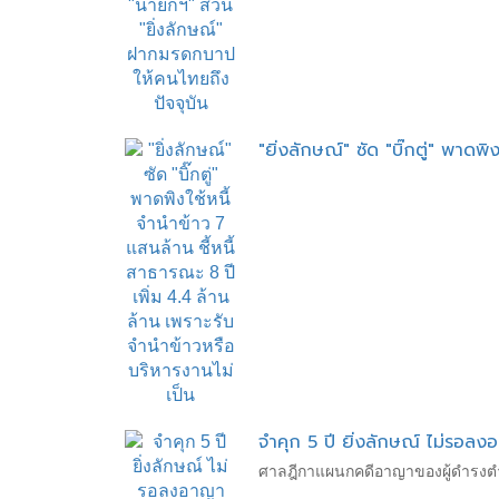
"ยิ่งลักษณ์" ซัด "บิ๊กตู่" พาดพิงใ
จำคุก 5 ปี ยิ่งลักษณ์ ไม่รอลง
ศาลฎีกาแผนกคดีอาญาของผู้ดำรงตำแห