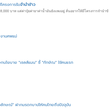
โครงการรับ
จำนำข้าว
น 8,000 บาท แต่ค่าปุ๋ยค่ายาค่าน้ำมันยังแพงอยู่ ลั่นอยากให้มีโครงการจำนำข
มงานศพแม่
กนโยบาย "เซลส์แมน" ชี้ "ทักษิณ" ใช้คนแรก
งลักษณ์" ฝากมรดกบาปให้คนไทยถึงปัจจุบัน