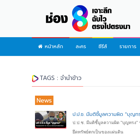
หน้าหลัก
ละคร
ซีรีส์
รายการ
TAGS : จำนำข้าว
News
ป.ป.ช. มีมติชี้มูลความผิด "บุญ
ป.ป.ช. มีมติชี้มูลความผิด "บุญทรง
ยึดทรัพย์ตกเป็นของแผ่นดิน