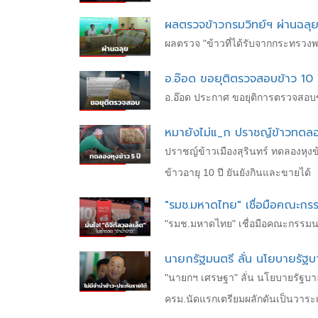
ผลตรวจข้าวกรมวิทย์ฯ ผ่านฉลุย
ผลตรวจ "ข้าวที่ได้รับจากกระทรวง
อ.อ๊อด ขอยุติตรวจสอบข้าว 10 
อ.อ๊อด ประกาศ ขอยุติการตรวจสอบข้
หมายังไม่แ_ก ปราชญ์ข้าวทดลอง
ปราชญ์ข้าวเมืองสุรินทร์ ทดลองหุงข
ข้าวอายุ 10 ปี ยันยังกินและขายได้
"รมช.มหาดไทย" เชื่อมือคณะกรรมน
"รมช.มหาดไทย" เชื่อมือคณะกรรมนโยบ
นายกรัฐมนตรี ลั่น นโยบายรัฐบาลน
"นายกฯ เศรษฐา" ลั่น นโยบายรัฐบาลนี้
ครม.นัดแรกเตรียมผลักดันเป็นวาระเร่