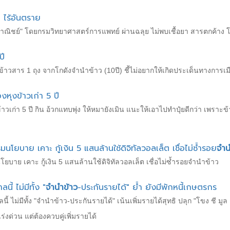
 ไร้อันตราย
พาณิชย์" โดยกรมวิทยาศาสตร์การแพทย์ ผ่านฉลุย ไม่พบเชื้อยา สารตกค้าง 
ปี
าวสาร 1 ถุง จากโกดังจำนำข้าว (10ปี) ชี้ไม่อยากให้เกิดประเด็นทางการเมื
หุงข้าวเก่า 5 ปี
้าวเก่า 5 ปี กิน อ้วกแทบพุ่ง ให้หมายังเมิน แนะให้เอาไปทำปุ๋ยดีกว่า เพ
โยบาย เคาะ กู้เงิน 5 แสนล้านใช้ดิจิทัล​วอลเล็ต เชื่อไม่ซ้ำรอย
จำน
าย เคาะ กู้เงิน 5 แสนล้านใช้ดิจิทัล​วอลเล็ต เชื่อไม่ซ้ำรอยจำนำข้าว
ี้ ไม่มีทั้ง "
จำนำข้าว
-ประกันรายได้" ย้ำ ยังมีพักหนี้เกษตรกร
 ไม่มีทั้ง "จำนำข้าว-ประกันรายได้" เน้นเพิ่มรายได้สุทธิ ปลุก "โขง ชี มูล
งด่วน แต่ต้องควบคู่เพิ่มรายได้