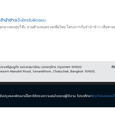
ย
จำนำข้าว
เจ๊งใครรับผิดชอบ
งวัยกลางคนทุบโต๊ะ ถามตัวแทนพรรคเพื่อไทย โครงการรับจำนำข้าว เสีย
นประเสริฐมนูกิจ แขวงเสนานิคม เขตจตุจักร กรุงเทพฯ 10900
ติ
Prasert-Manukit Road, Senanikhom, Chatuchak, Bangkok 10900,
ีส์
รายการ
ข่าว
ผังรายการ
วิดีโอย้อนหลัง
กิจกรรม
มีเ
นำมาปรับปรุงและพัฒนาเนื้อหาให้ตรงความสนใจของผู้ใช้งาน โปรดศึกษา
ข้อกำหนดและเงื
.
ข้อกำหนดและเงื่อนไข
นโยบายความเป็นส่วนตัว