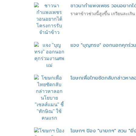
ชาวนากำแพงเพชร วอนอยากได้
ราคาข้าวช่วงนี้สูงขึ้น เกวียนละเกิ
แจง "บุญทรง" ออกนอกคุกร่ว
โฆษกเพื่อไทยซัดกลับกล่าวหาลอ
โฆษกฯ ป้อง "นายกฯ" สวน "ยิ่