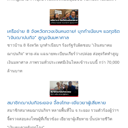
เครือข่าย 8 จังหวัดทวงเงินคนตาย! บุกทำเนียบฯ แฉทุจริต
"เงินฌาปนกิจ" สูญเงินมหาศาล
ชาวบ้าน 8 จังหวัด บุกทำเนียบฯ ร้องรัฐรับผิดชอบ "เงินสมาคม
ฌาปนกิจ" หาย-ล่ม แฉนายทะเบียนเกียร์ว่างปล่อย ส่อทุจริตทำสูญ
เงินมหาศาล ภาพรวมทั่วประเทศมีเงินไหลเข้าระบบนี้ กว่า 70,000
ล้านบาท
สมาชิกฌาปนกิจระยอง จี้ลงโทษ-เยียวยาผู้เสียหาย
สมาชิกสมาคมฌาปนกิจฯ หลายพื้นที่ใน จ.ระยอง รวมตัวร้องผู้ว่าฯ
จี้ตรวจสอบลงโทษผู้ที่เกี่ยวข้อง เยียวยาผู้เสียหาย บั้นปลายชีวิต
"เงินคนตายยังถูกโกง"