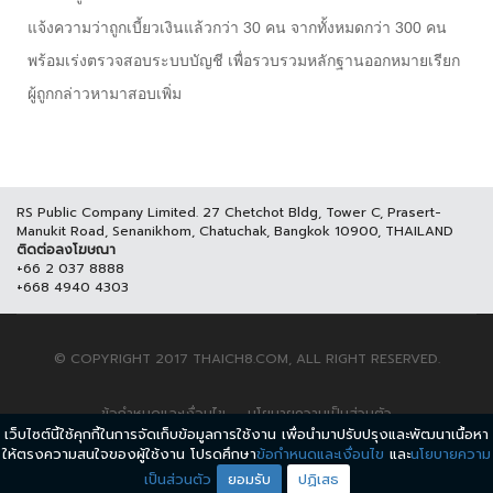
แจ้งความว่าถูกเบี้ยวเงินแล้วกว่า 30 คน จากทั้งหมดกว่า 300 คน
พร้อมเร่งตรวจสอบระบบบัญชี เพื่อรวบรวมหลักฐานออกหมายเรียก
ผู้ถูกกล่าวหามาสอบเพิ่ม
RS Public Company Limited. 27 Chetchot Bldg, Tower C, Prasert-
Manukit Road, Senanikhom, Chatuchak, Bangkok 10900, THAILAND
ติดต่อลงโฆษณา
+66 2 037 8888
+668 4940 4303
© COPYRIGHT 2017 THAICH8.COM, ALL RIGHT RESERVED.
ข้อกำหนดและเงื่อนไข
นโยบายความเป็นส่วนตัว
เว็บไซต์นี้ใช้คุกกี้ในการจัดเก็บข้อมูลการใช้งาน เพื่อนำมาปรับปรุงและพัฒนาเนื้อหา
ให้ตรงความสนใจของผู้ใช้งาน โปรดศึกษา
ข้อกำหนดและเงื่อนไข
และ
นโยบายความ
เป็นส่วนตัว
ยอมรับ
ปฏิเสธ