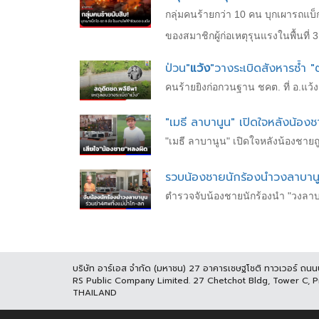
กลุ่มคนร้ายกว่า 10 คน บุกเผารถแบ็
ของสมาชิกผู้ก่อเหตุรุนแรงในพื้นที่
ป่วน"
แว้ง
"วางระเบิดสังหารซ้ำ "
คนร้ายยิงก่อกวนฐาน ชคต. ที่ อ.แว้
"เมธี ลาบานูน" เปิดใจหลังน้อง
"เมธี ลาบานูน" เปิดใจหลังน้องชายถู
รวบน้องชายนักร้องนำวงลาบานู
ตำรวจจับน้องชายนักร้องนำ "วงลาบา
บริษัท อาร์เอส จำกัด (มหาชน) 27 อาคารเชษฐโชติ ทาวเวอร์ ถน
RS Public Company Limited. 27 Chetchot Bldg, Tower C, 
THAILAND