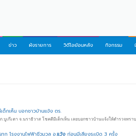
ข่าว
ผังรายการ
วิดีโอย้อนหลัง
กิจกรรม
เด็กเห็น บอกชาวบ้านแจ้ง ตร.
บูเก๊ะตา จ.นราธิวาส โชคดีมีเด็กเห็น เลยบอกชาวบ้านแจ้งให้ตำรวจทราบ ก
รทุก โรงงานไฟฟ้าชีวมวล อ.
แว้ง
ก่อนมีเสียงระเบิด 3 ครั้ง