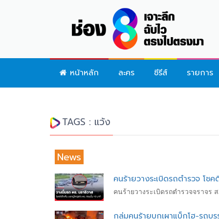
หน้าหลัก
ละคร
ซีรีส์
รายการ
TAGS : แว้ง
News
คนร้ายวางระเบิดรถตำรวจ โชคดี
คนร้ายวางระเบิดรถตำรวจจราจร สภ.
กลุ่มคนร้ายบุกเผาแบ็กโฮ-รถบร