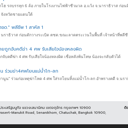
กโฮ รถบรรทุก 6 ล้อ ภายในโรงงานไฟฟ้าชีวมวล อ.แว้ง จ.นาราธิวาส ก่อนมีเส
 3 จังหวัดชายแดนใต้
ตชด." พลีชีพ 1 สาหัส 1
ง นราธิวาส ก่อนดักวางระเบิด ตชด.ขณะลาดตระเวนในพื้นที่ เจ้าหน้าที่พลีช
ชายถูกจับคดีฆ่า 4 ศพ รับเสียใจน้องหลงผิด
กจับคดีฆ่า 4 ศพ รับเสียใจน้องหลงผิด เชื่อหลังพ้นโทษ น้องจะกลับตัวได้
น ร่วมฆ่า4ศพโยนแม่น้ำโก-ลก
นูน" ร่วมก่อเหตุฆ่าโหด 4 ศพ ใส่รถโยนทิ้งแม่น้ำโก-ลก อำพรางคดี จ.นรา
นประเสริฐมนูกิจ แขวงเสนานิคม เขตจตุจักร กรุงเทพฯ 10900
ติ
Prasert-Manukit Road, Senanikhom, Chatuchak, Bangkok 10900,