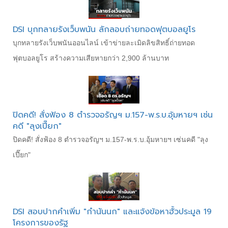
DSI บุกทลายรังเว็บพนัน ลักลอบถ่ายทอดฟุตบอลยูโร
บุกทลายรังเว็บพนันออนไลน์ เข้าข่ายละเมิดลิขสิทธิ์ถ่ายทอด
ฟุตบอลยูโร สร้างความเสียหายกว่า 2,900 ล้านบาท
ปิดคดี! สั่งฟ้อง 8 ตำรวจอรัญฯ ม.157-พ.ร.บ.อุ้มหายฯ เซ่น
คดี "ลุงเปี๊ยก"
ปิดคดี! สั่งฟ้อง 8 ตำรวจอรัญฯ ม.157-พ.ร.บ.อุ้มหายฯ เซ่นคดี "ลุง
เปี๊ยก"
DSI สอบปากคำเพิ่ม "กำนันนก" และแจ้งข้อหาฮั้วประมูล 19
โครงการของรัฐ