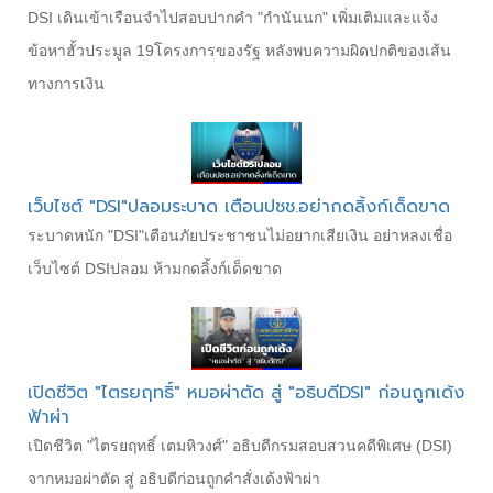
DSI เดินเข้าเรือนจำไปสอบปากคำ "กำนันนก" เพิ่มเติมและแจ้ง
ข้อหาฮั้วประมูล 19โครงการของรัฐ หลังพบความผิดปกติของเส้น
ทางการเงิน
เว็บไซต์ "DSI"ปลอมระบาด เตือนปชช.อย่ากดลิ้งก์เด็ดขาด
ระบาดหนัก "DSI"เตือนภัยประชาชนไม่อยากเสียเงิน อย่าหลงเชื่อ
เว็บไซต์ DSIปลอม ห้ามกดลิ้งก์เด็ดขาด
เปิดชีวิต "ไตรยฤทธิ์" หมอผ่าตัด สู่ "อธิบดีDSI" ก่อนถูกเด้ง
ฟ้าผ่า
เปิดชีวิต "ไตรยฤทธิ์ เตมหิวงศ์" อธิบดีกรมสอบสวนคดีพิเศษ (DSI)
จากหมอผ่าตัด สู่ อธิบดีก่อนถูกคำสั่งเด้งฟ้าผ่า