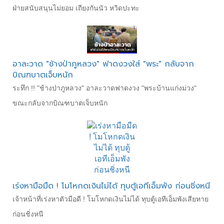
ฝ่ายสนับสนุนไม่ยอม เถียงกันนัว หวิดปะทะ
อาละวาด "ช้างป่าภูหลวง" ฟาดงวงใส่ "พระ" กลับจาก
บิณฑบาตเจ็บหนัก
ระทึก !! "ช้างป่าภูหลวง" อาละวาดฟาดงวง "พระบ้านแก่งม่วง"
ขณะกลับจากบิณฑบาตเจ็บหนัก
เร่งหามือมืด ! โมโหกดเงินไม่ได้ ทุบตู้เอทีเอ็มพัง ก่อนชิ่งหนี
เจ้าหน้าที่เร่งหาตัวมือดี ! โมโหกดเงินไม่ได้ ทุบตู้เอทีเอ็มพังเสียหาย
ก่อนชิ่งหนี