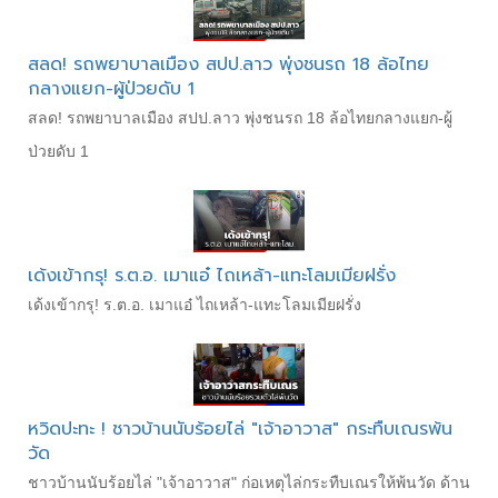
สลด! รถพยาบาลเมือง สปป.ลาว พุ่งชนรถ 18 ล้อไทย
กลางแยก-ผู้ป่วยดับ 1
สลด! รถพยาบาลเมือง สปป.ลาว พุ่งชนรถ 18 ล้อไทยกลางแยก-ผู้
ป่วยดับ 1
เด้งเข้ากรุ! ร.ต.อ. เมาแอ๋ ไถเหล้า-แทะโลมเมียฝรั่ง
เด้งเข้ากรุ! ร.ต.อ. เมาแอ๋ ไถเหล้า-แทะโลมเมียฝรั่ง
หวิดปะทะ ! ชาวบ้านนับร้อยไล่ "เจ้าอาวาส" กระทืบเณรพ้น
วัด
ชาวบ้านนับร้อยไล่ "เจ้าอาวาส" ก่อเหตุไล่กระทืบเณรให้พ้นวัด ด้าน