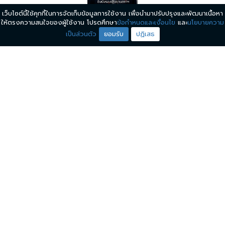
เว็บไซต์นี้ใช้คุกกี้ในการจัดเก็บข้อมูลการใช้งาน เพื่อนำมาปรับปรุงและพัฒนาเนื้อหา
เปิดชื่อตัวเต็งชิงนั่ง
รองประธานสภา
"ก้าวไกล-เพื่อไทย"
ให้ตรงความสนใจของผู้ใช้งาน โปรดศึกษา
ข้อกำหนดและเงื่อนไข
และ
นโยบายความ
เปิดชื่อตัวเต็งชิงนั่งรองประธานสภา "ก้าวไกล-เพื่อไทย"
เป็นส่วนตัว
ยอมรับ
ปฏิเสธ
"วันนอร์" ขอสละสิทธิ์ตำแหน่ง
รองประธานสภา
เปิดทางตั้ง
รัฐบาลให้สำเร็จ
"วันนอร์" ขอสละสิทธิ์ตำแหน่งรองประธานสภา เปิดทางตั้งรัฐบาล
ให้สำเร็จ หวัง "เพื่อไทย-ก้าวไกล" ใช้เวลา 40 ชั่วโมงที่เหลือ เคลียร์
ตำแหน่ง​ประมุขสภาให้จบ อย่าให้ประชาชนผิดหวัง
RS Public Company Limited. 27 Chetchot Bldg, Tower C, Prasert-
Manukit Road, Senanikhom, Chatuchak, Bangkok 10900, THAILAND
ติดต่อลงโฆษณา
+66 2 037 8888