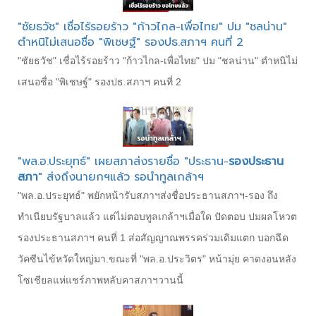
"ชัยธวัช" เชื่อไร้รอยร้าว "ก้าวไกล-เพื่อไทย" ปม "ชลน่าน"
ตำหนิไม่เสนอชื่อ "พิเชษฐ์" รองปธ.สภาฯ คนที่ 2
"ชัยธวัช" เชื่อไร้รอยร้าว "ก้าวไกล-เพื่อไทย" ปม "ชลน่าน" ตำหนิไม่
เสนอชื่อ "พิเชษฐ์" รองปธ.สภาฯ คนที่ 2
"พล.อ.ประยุทธ์" เผยสภาส่งรายชื่อ "ประธาน-
รองประธาน
สภา
" ส่งถึงนายกฯแล้ว รอนำทูลเกล้าฯ
"พล.อ.ประยุทธ์" พยักหน้ารับสภาฯส่งชื่อประธาน​สภาฯ​-รอง​ ถึง
ทำเนียบรัฐบาล​แล้ว​ แต่ไม่ตอบทูลเกล้าฯเมื่อใด ปัดตอบ​ ปมผลโหวต
รองประธาน​สภาฯ​ คนที่​ 1 ส่อสัญญาณพรรคร่วมเดิมแตก​ บอกฉีด
วัคซีนไข้หวัดใหญ่มา.ขณะที่ "พล.อ.ประวิตร" หน้ามุ่ย คาดงอนหลัง
โซเชียลแห่แชร์ภาพหลับคาสภาฯวานนี้