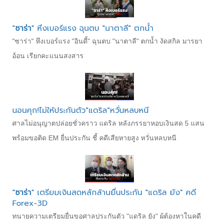
"
ซาร่า
" หึงเบอร์แรง ฉุนตบ "นาตาลี" ตกน้ำ
"ซาร่า" หึงเบอร์แรง "อินดี้" ฉุนตบ "นาตาลี" ตกน้ำ งัดสกิล มารยา
อ้อน เรียกคะแนนสงสาร
นอนคุก!ไม่ให้ประกันตัว"แดริล"หวั่นหลบหนี
ศาลไม่อนุญาตปล่อยชั่วคราว แดริล หลังภรรยาหอบเงินสด 5 แสน
พร้อมขอติด EM ยื่นประกัน ชี้ คดีเสียหายสูง หวั่นหลบหนี
"
ซาร่า
" เตรียมเงินสดหลักล้านยื่นประกัน "แดริล ยัง" คดี
Forex-3D
ทนายความเตรียมยื่นขอศาลประกันตัว "แดริล ยัง" ผู้ต้องหาในคดี