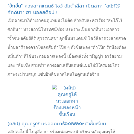
"จั๊กจั่น" ควงสากแดนซ์ โชว์ ส้มตำลีลา เปิดฉาก "สะใภ้ไร้
ศักดินา" ฮา นอลสต๊อป!!
เปิดฉากมาก็ทำเอาคนดูแทบนั่งไม่ติด สำหรับละครเรื่อง "สะใภ้ไร้
ศักดินา" ทางสถานีโทรทัศน์ช่อง 8 เพราะเป็นฉากที่นางเอกสาว
"จั๊กจั่น-อคัมย์สิริ สุวรรณศุข" ลุกขึ้นมาแดนซ์ โชว์ลีลาควงสากสาด
น้ำปลาร้าลงครกโขลกส้มตำโป๊ก ๆ ดั่งชื่อเพลง "ตำโป๊ก รักน้องต้อง
หมั่นตำ" ที่ใช้ประกอบฉากเพลงนี้ เบื้องหลังทั้ง "ธัญญ่า อาร์สยาม"
และ "ส้มเช้ง สามช่า" ต่างออกเสต๊ปแดนซ์แบบไม่มีใครยอมใคร
ภาพจะม่วนสนุก แซ่บอิหลีขนาดไหนไปดูกันเด้อจ้า!!
(คลิป) คุณครูให้ นร.ออกมา
ร้องเพลง
หน้าชั้นเรียน
คลิปต่อไปนี้ ไปดูลีลาการร้องเพลงของนักเรียน หลังคุณครูให้