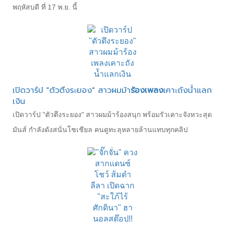
พฤหัสบดี ที่ 17 พ.ย. นี้
เปิดวาร์ป "ตัวตึงระยอง" สาวผมม้า
ร้องเพลง
เคาะถังน้ำแลก
เงิน
เปิดวาร์ป "ตัวตึงระยอง" สาวผมม้าร้องสนุก พร้อมรัวเคาะจังหวะสุด
มันส์ กำลังดังสนั่นโซเชียล คนดูทะลุหลายล้านแทบทุกคลิป