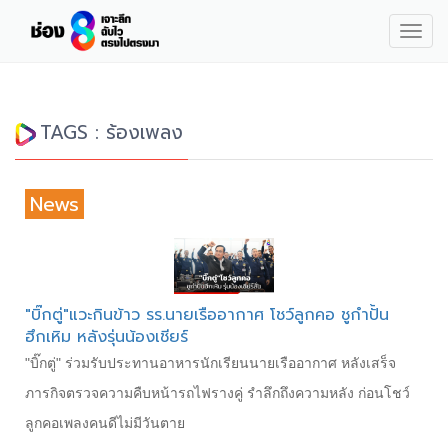
Togg
navig
TAGS : ร้องเพลง
News
"บิ๊กตู่"แวะกินข้าว รร.นายเรืออากาศ โชว์ลูกคอ ชูกำปั้น
ฮึกเหิม หลังรุ่นน้องเชียร์
"บิ๊กตู่" ร่วมรับประทานอาหารนักเรียนนายเรืออากาศ​ หลังเสร็จ
ภารกิจตรวจความคืบหน้ารถไฟรางคู่​ รำลึกถึงความหลัง ก่อนโชว์
ลูกคอเพลงคนดีไม่มีวันตาย