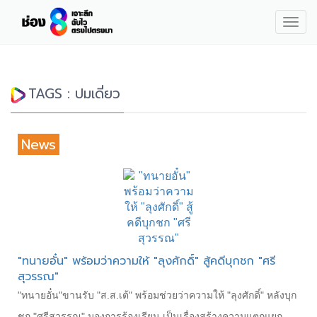
Togg
navig
TAGS : ปมเดี่ยว
News
"ทนายอั๋น" พร้อมว่าความให้ "ลุงศักดิ์" สู้คดีบุกชก "ศรี
สุวรรณ"
"ทนายอั๋น"ขานรับ "ส.ส.เต้" พร้อมช่วยว่าความให้ "ลุงศักดิ์" หลังบุก
ชก "ศรีสุวรรณ" มองการร้องเรียน เป็นเรื่องสร้างความแตกแยก