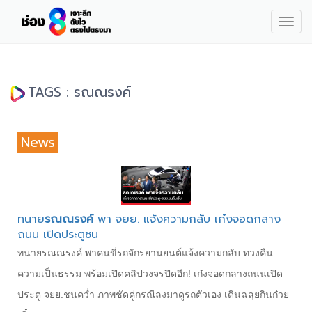
Togg
navig
TAGS : รณณรงค์
News
ทนาย
รณณรงค์
พา จยย. แจ้งความกลับ เก๋งจอดกลาง
ถนน เปิดประตูชน
ทนายรณณรงค์ พาคนขี่รถจักรยานยนต์แจ้งความกลับ ทวงคืน
ความเป็นธรรม พร้อมเปิดคลิปวงจรปิดอีก! เก๋งจอดกลางถนนเปิด
ประตู จยย.ชนคว่ำ ภาพชัดคู่กรณีลงมาดูรถตัวเอง เดินฉลุยกินก๋วย