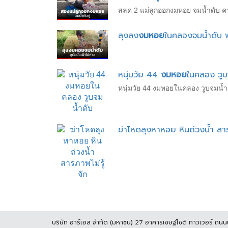
สลด 2 แม่ลูกออกงมหอย จมน้ำดับ คา
ลุงลง
งมหอย
ในคลองจมน้ำดับ พบส
หนุ่มวัย 44
งมหอย
ในคลอง วูบ
หนุ่มวัย 44 งมหอยในคลอง วูบจมน้ำ
ฆ่าโหดลุงหาหอย หินถ่วงน้ำ สารภ
บริษัท อาร์เอส จำกัด (มหาชน) 27 อาคารเชษฐโชติ ทาวเวอร์ ถน