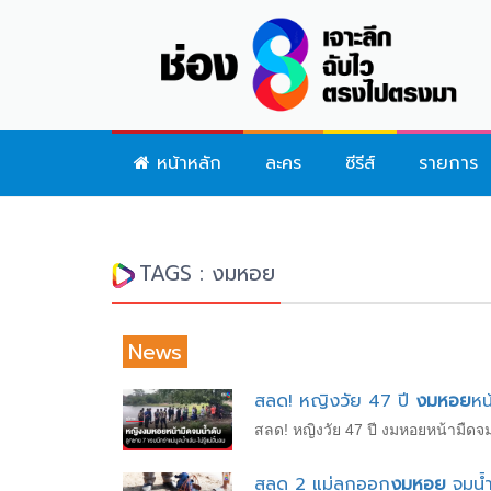
หน้าหลัก
ละคร
ซีรีส์
รายการ
TAGS : งมหอย
News
สลด! หญิงวัย 47 ปี
งมหอย
หน
สลด! หญิงวัย 47 ปี งมหอยหน้ามืดจมน้
สลด 2 แม่ลูกออก
งมหอย
จมน้ำ