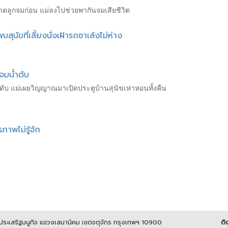
ดลูกจมก่อน แม่ลงไปช่วยพากันจมเสียชีวิต
ุนัขที่เลี้ยงนั่งเฝ้ารถซาเล้งไม่ห่าง
จมน้ำดับ
ดับ แม่เผยวิญญาณมาเปิดประตูบ้านสุนัขเห่าหอนทั้งคืน
าพไม่รู้จัก
นประเสริฐมนูกิจ แขวงเสนานิคม เขตจตุจักร กรุงเทพฯ 10900
ติ