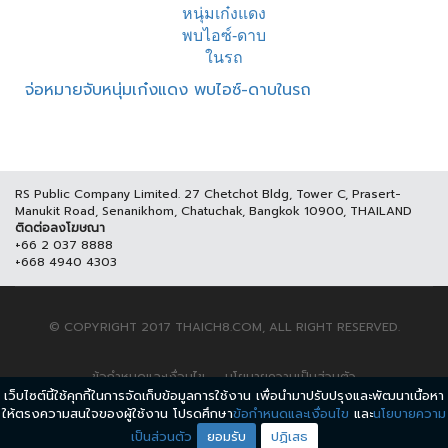
จ่อหมายจับหนุ่มเก๋งแดง พบไอซ์-ดาบในรถ
RS Public Company Limited. 27 Chetchot Bldg, Tower C, Prasert-
Manukit Road, Senanikhom, Chatuchak, Bangkok 10900, THAILAND
ติดต่อลงโฆษณา
+66 2 037 8888
+668 4940 4303
© COPYRIGHT 2017 THAICH8.COM, ALL RIGHT RESERVED.
ข้อกำหนดและเงื่อนไข
นโยบายความเป็นส่วนตัว
เว็บไซต์นี้ใช้คุกกี้ในการจัดเก็บข้อมูลการใช้งาน เพื่อนำมาปรับปรุงและพัฒนาเนื้อหา
ให้ตรงความสนใจของผู้ใช้งาน โปรดศึกษา
ข้อกำหนดและเงื่อนไข
และ
นโยบายความ
เป็นส่วนตัว
ยอมรับ
ปฏิเสธ