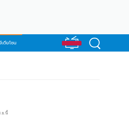
มีเดียโซน
ย.นี้