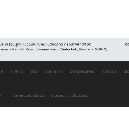
นประเสริฐมนูกิจ แขวงเสนานิคม เขตจตุจักร กรุงเทพฯ 10900
ติ
Prasert-Manukit Road, Senanikhom, Chatuchak, Bangkok 10900,
ีส์
รายการ
ข่าว
ผังรายการ
วิดีโอย้อนหลัง
กิจกรรม
มีเ
.
ข้อกำหนดและเงื่อนไข
นโยบายความเป็นส่วนตัว