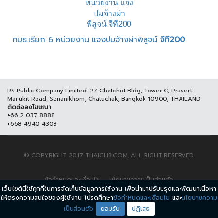
กมธ.เรียก 6 หน่วยงาน แจงปมจ้างผ่าพิสูจน์
จีที200
RS Public Company Limited. 27 Chetchot Bldg, Tower C, Prasert-
Manukit Road, Senanikhom, Chatuchak, Bangkok 10900, THAILAND
ติดต่อลงโฆษณา
+66 2 037 8888
+668 4940 4303
© COPYRIGHT 2017 THAICH8.COM, ALL RIGHT RESERVED.
ข้อกำหนดและเงื่อนไข
นโยบายความเป็นส่วนตัว
เว็บไซต์นี้ใช้คุกกี้ในการจัดเก็บข้อมูลการใช้งาน เพื่อนำมาปรับปรุงและพัฒนาเนื้อหา
ให้ตรงความสนใจของผู้ใช้งาน โปรดศึกษา
ข้อกำหนดและเงื่อนไข
และ
นโยบายความ
เป็นส่วนตัว
ยอมรับ
ปฏิเสธ