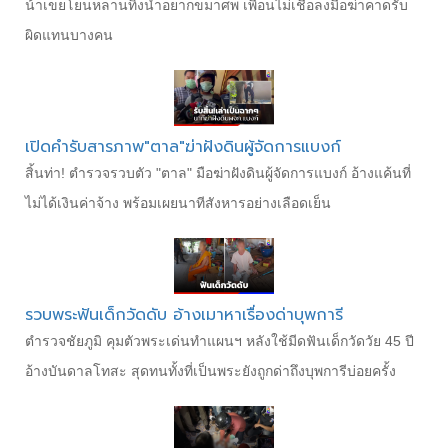
น้าเขยโยนหลานทิ้งน้ำอยากขมาศพ เพื่อนไม่เชื่อลงมือฆ่าคาดรับ
ผิดแทนบางคน
เปิดคำรับสารภาพ"ตาล"ฆ่าฝังดินผู้จัดการแบงก์
สิ้นท่า! ตำรวจรวบตัว "ตาล" มือฆ่าฝังดินผู้จัดการแบงก์ อ้างแค้นที่
ไม่ได้เงินค่าจ้าง พร้อมเผยนาทีสังหารอย่างเลือดเย็น
รวบพระฟันเด็กวัดดับ อ้างเมาหาเรื่องด่าบุพการี
ตำรวจชัยภูมิ คุมตัวพระเด่นทำแผนฯ หลังใช้มีดฟันเด็กวัดวัย 45 ปี
อ้างบันดาลโทสะ สุดทนทั้งที่เป็นพระยังถูกด่าถึงบุพการีบ่อยครั้ง