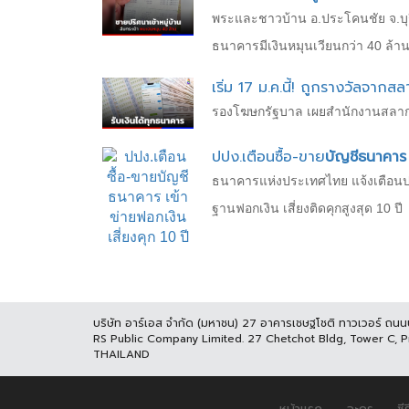
พระและชาวบ้าน อ.ประโคนชัย จ.บุรี
ธนาคารมีเงินหมุนเวียนกว่า 40 ล้
เริ่ม 17 ม.ค.นี้! ถูกรางวัลจากส
รองโฆษกรัฐบาล เผยสำนักงานสลากกิ
ปปง.เตือนซื้อ-ขาย
บัญชีธนาคาร
ธนาคารแห่งประเทศไทย แจ้งเตือนปร
ฐานฟอกเงิน เสี่ยงติดคุกสูงสุด 10 ปี
บริษัท อาร์เอส จำกัด (มหาชน) 27 อาคารเชษฐโชติ ทาวเวอร์ ถน
RS Public Company Limited. 27 Chetchot Bldg, Tower C, 
THAILAND