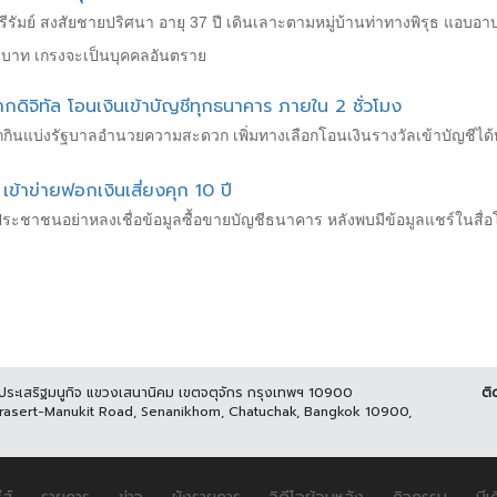
รัมย์ สงสัยชายปริศนา อายุ 37 ปี เดินเลาะตามหมู่บ้านท่าทางพิรุธ แอบอ
านบาท เกรงจะเป็นบุคคลอันตราย
ลากดิจิทัล โอนเงินเข้าบัญชีทุกธนาคาร ภายใน 2 ชั่วโมง
นแบ่งรัฐบาลอำนวยความสะดวก เพิ่มทางเลือกโอนเงินรางวัลเข้าบัญชีได้ทุ
เข้าข่ายฟอกเงินเสี่ยงคุก 10 ปี
ะชาชนอย่าหลงเชื่อข้อมูลซื้อขายบัญชีธนาคาร หลังพบมีข้อมูลแชร์ในสื่อโ
นประเสริฐมนูกิจ แขวงเสนานิคม เขตจตุจักร กรุงเทพฯ 10900
ติ
Prasert-Manukit Road, Senanikhom, Chatuchak, Bangkok 10900,