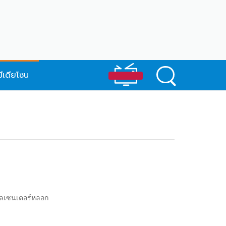
มีเดียโซน
กคอลเซนเตอร์หลอก