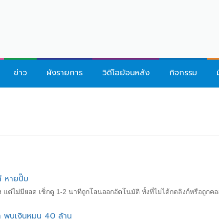
ข่าว
ผังรายการ
วิดีโอย้อนหลัง
กิจกรรม
ี หายปั๊บ
ง แต่ไม่มียอด เช็กดู 1-2 นาทีถูกโอนออกอัตโนมัติ ทั้งที่ไม่ได้กดลิงก์หรือถู
๋า พบเงินหมุน 40 ล้าน