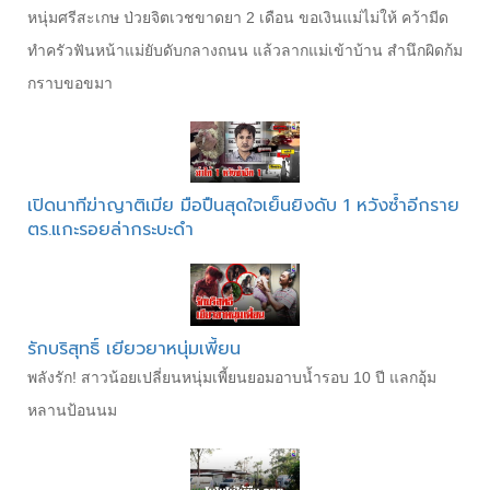
หนุ่มศรีสะเกษ ป่วยจิตเวชขาดยา 2 เดือน ขอเงินแม่ไม่ให้ คว้ามีด
ทำครัวฟันหน้าแม่ยับดับกลางถนน แล้วลากแม่เข้าบ้าน สำนึกผิดก้ม
กราบขอขมา
เปิดนาทีฆ่าญาติเมีย มือปืนสุดใจเย็นยิงดับ 1 หวังซ้ำอีกราย
ตร.แกะรอยล่ากระบะดำ
รักบริสุทธิ์ เยียวยาหนุ่มเพี้ยน
พลังรัก! สาวน้อยเปลี่ยนหนุ่มเพี้ยนยอมอาบน้ำรอบ 10 ปี แลกอุ้ม
หลานป้อนนม