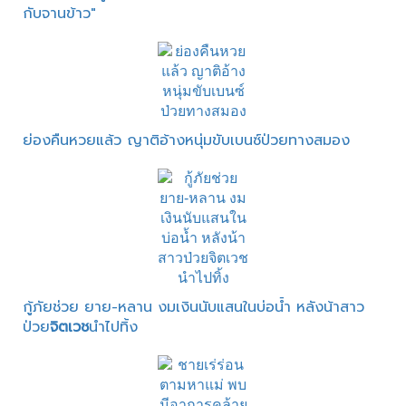
กับจานข้าว"
ย่องคืนหวยแล้ว ญาติอ้างหนุ่มขับเบนซ์ป่วยทางสมอง
กู้ภัยช่วย ยาย-หลาน งมเงินนับแสนในบ่อน้ำ หลังน้าสาว
ป่วย
จิตเวช
นำไปทิ้ง