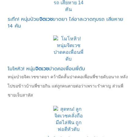
ระทึก! หนุ่มป่วย
จิตเวช
ขาดยา ไล่อาละวาดทุบรถ เสียหาย
14 คัน
โมโหหิว! หนุ่ม
จิตเวช
ปาดคอเพื่อนพี่ดับ
หนุ่มป่วยจิตเวชขาดยา คว้ามีดสั้นปาดคอเพื่อนพี่ชายดับอนาถ หลัง
ไปขอข้าวบ้านพี่ชายกิน แต่ถูกคนตายต่อว่าเพราะรำคาญ ส่วนพี่
ชายเจ็บสาหัส