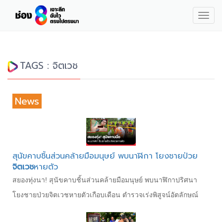
Togg
navig
TAGS : จิตเวช
News
สุนัขคาบชิ้นส่วนคล้ายมือมนุษย์ พบนาฬิกา โยงชายป่วย
จิตเวช
หายตัว
สยองทุ่งนา! สุนัขคาบชิ้นส่วนคล้ายมือมนุษย์ พบนาฬิกาปริศนา
โยงชายป่วยจิตเวชหายตัวเกือบเดือน ตำรวจเร่งพิสูจน์อัตลักษณ์