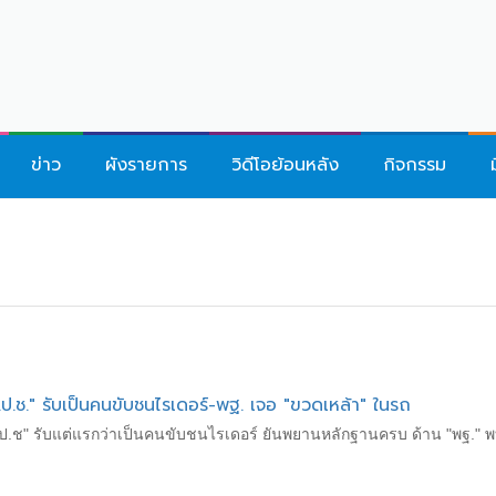
ข่าว
ผังรายการ
วิดีโอย้อนหลัง
กิจกรรม
ป.ช." รับเป็นคนขับชนไรเดอร์-พฐ. เจอ "ขวดเหล้า" ในรถ
 ป.ป.ช" รับแต่แรกว่าเป็นคนขับชนไรเดอร์ ยันพยานหลักฐานครบ ด้าน "พฐ." พ