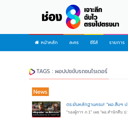
หน้าหลัก
ละคร
ซีรีส์
รายการ
TAGS : ผอปปชขับรถชนไรเดอร์
News
ตร.ยันหลักฐานครบ! "ผอ.สืบฯ ป.
"รองผู้การ ภ.1" เผย "ผอ.สำนักสืบ