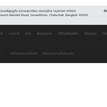
นประเสริฐมนูกิจ แขวงเสนานิคม เขตจตุจักร กรุงเทพฯ 10900
ติ
Prasert-Manukit Road, Senanikhom, Chatuchak, Bangkok 10900,
ีส์
รายการ
ข่าว
ผังรายการ
วิดีโอย้อนหลัง
กิจกรรม
มีเ
.
ข้อกำหนดและเงื่อนไข
นโยบายความเป็นส่วนตัว