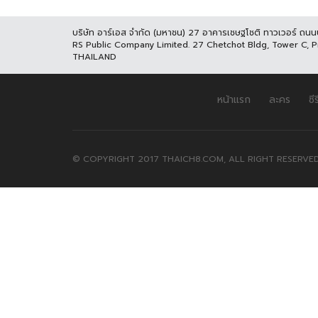
บริษัท อาร์เอส จำกัด (มหาชน) 27 อาคารเชษฐโชติ ทาวเวอร์ ถน
RS Public Company Limited. 27 Chetchot Bldg, Tower C, 
THAILAND
หน้าแรก
ละคร
ซีร
© COPYRIGHT 2017 THAICH8.COM, ALL RIGHT RESERVED