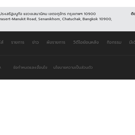
นประเสริฐมนูกิจ แขวงเสนานิคม เขตจตุจักร กรุงเทพฯ 10900
ติ
Prasert-Manukit Road, Senanikhom, Chatuchak, Bangkok 10900,
ีส์
รายการ
ข่าว
ผังรายการ
วิดีโอย้อนหลัง
กิจกรรม
มีเ
.
ข้อกำหนดและเงื่อนไข
นโยบายความเป็นส่วนตัว