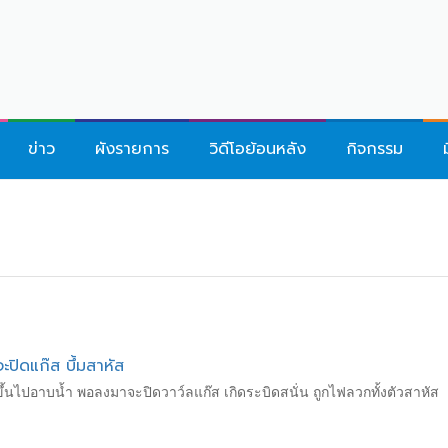
ข่าว
ผังรายการ
วิดีโอย้อนหลัง
กิจกรรม
จะปิดแก๊ส บึ้มสาหัส
วขึ้นไปอาบน้ำ พอลงมาจะปิดวาว์ลแก๊ส เกิดระบิดสนั่น ถูกไฟลวกทั้งตัวสาหัส