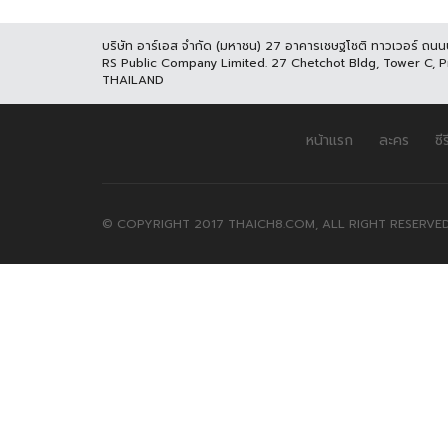
บริษัท อาร์เอส จำกัด (มหาชน) 27 อาคารเชษฐโชติ ทาวเวอร์ ถน
RS Public Company Limited. 27 Chetchot Bldg, Tower C, 
THAILAND
หน้าแรก
ละคร
ซีร
© COPYRIGHT 2017 THAICH8.COM, ALL RIGHT RESERVED