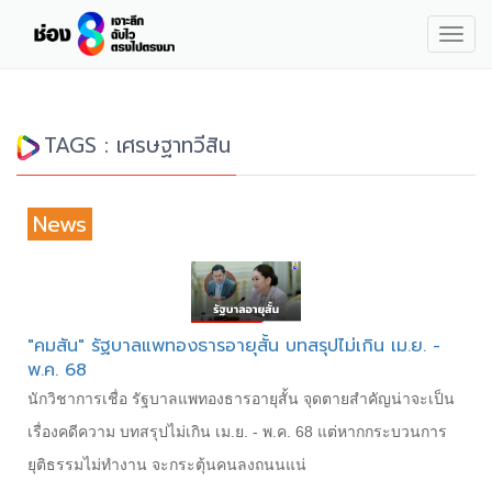
Togg
navig
TAGS : เศรษฐา​ทวีสิน
News
"คมสัน" รัฐบาล​แพทองธาร​อายุสั้น บทสรุปไม่เกิน​ เม.ย. -
พ.ค.​ 68
นักวิชาการเชื่อ​ รัฐบาล​แพทองธาร​อายุสั้น จุดตายสำคัญน่าจะเป็น
เรื่องคดีความ​ บทสรุปไม่เกิน​ เม.ย. - พ.ค.​ 68 แต่หากกระบวนการ
ยุติธรรมไม่ทำงาน​ จะกระตุ้นคนลงถนนแน่