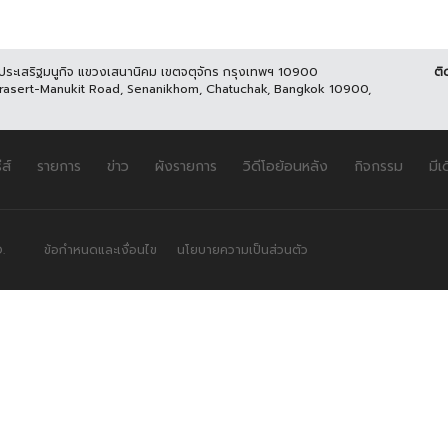
นประเสริฐมนูกิจ แขวงเสนานิคม เขตจตุจักร กรุงเทพฯ 10900
ติ
Prasert-Manukit Road, Senanikhom, Chatuchak, Bangkok 10900,
ีส์
รายการ
ข่าว
ผังรายการ
วิดีโอย้อนหลัง
กิจกรรม
มีเ
.
ข้อกำหนดและเงื่อนไข
นโยบายความเป็นส่วนตัว