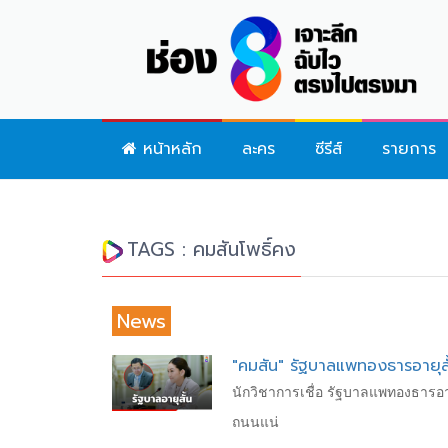
หน้าหลัก
ละคร
ซีรีส์
รายการ
TAGS : คมสันโพธิ์คง
News
"คมสัน" รัฐบาล​แพทองธาร​อายุสั้
นักวิชาการเชื่อ​ รัฐบาล​แพทองธาร​อ
ถนนแน่