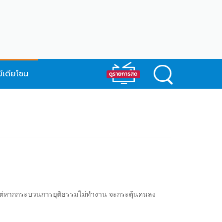
มีเดียโซน
 68 แต่หากกระบวนการยุติธรรมไม่ทำงาน​ จะกระตุ้นคนลง