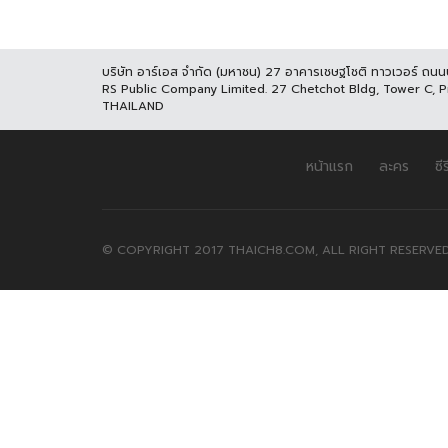
บริษัท อาร์เอส จำกัด (มหาชน) 27 อาคารเชษฐโชติ ทาวเวอร์ ถน
RS Public Company Limited. 27 Chetchot Bldg, Tower C, 
THAILAND
หน้าแรก
ละคร
ซีร
© COPYRIGHT 2017 THAICH8.COM, ALL RIGHT RESERVED