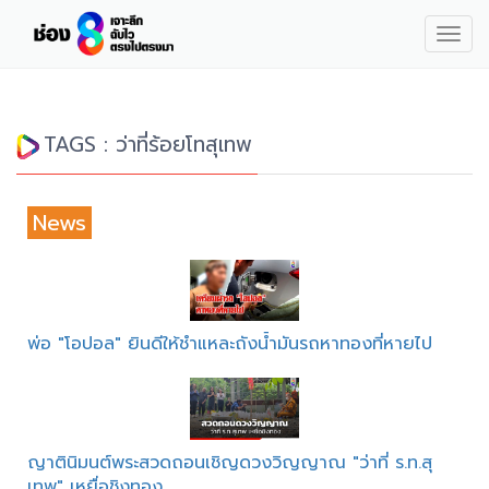
Togg
navig
TAGS : ว่าที่ร้อยโทสุเทพ
News
พ่อ "โอปอล" ยินดีให้ชำแหละถังน้ำมันรถหาทองที่หายไป
ญาตินิมนต์พระสวดถอนเชิญดวงวิญญาณ "ว่าที่ ร.ท.สุ
เทพ" เหยื่อชิงทอง