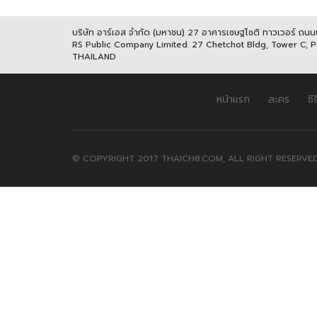
บริษัท อาร์เอส จำกัด (มหาชน) 27 อาคารเชษฐโชติ ทาวเวอร์ ถน
RS Public Company Limited. 27 Chetchot Bldg, Tower C, 
THAILAND
หน้าแรก
ละคร
ซีร
© COPYRIGHT 2017 THAICH8.COM, ALL RIGHT RESERVED