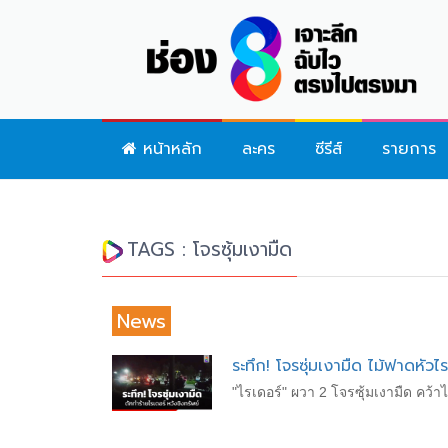
หน้าหลัก
ละคร
ซีรีส์
รายการ
TAGS : โจรซุ้มเงามืด
News
ระทึก! โจรซุ่มเงามืด ไม้ฟาดหัวไ
"ไรเดอร์" ผวา 2 โจรซุ้มเงามืด คว้า