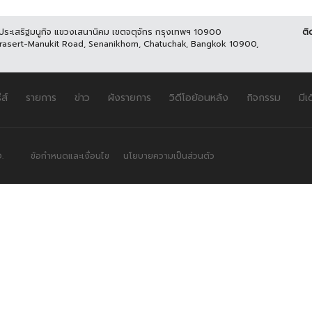
นประเสริฐมนูกิจ แขวงเสนานิคม เขตจตุจักร กรุงเทพฯ 10900
ติ
Prasert-Manukit Road, Senanikhom, Chatuchak, Bangkok 10900,
ีส์
รายการ
ข่าว
ผังรายการ
วิดีโอย้อนหลัง
กิจกรรม
มีเ
.
ข้อกำหนดและเงื่อนไข
นโยบายความเป็นส่วนตัว