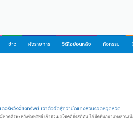
ข่าว
ผังรายการ
วิดีโอย้อนหลัง
กิจกรรม
รเดอร์หวังจี้ชิงทรัพย์ เจ้าตัวฮึดสู้คว้ามีดแทงสวนรอดหวุดหวิด
ไม้ฟาดศีรษะหวังชิงทรัพย์ เจ้าตัวเผยโชคดีตั้งสติทัน ใช้มีดที่พกมาแทงสวนเพ