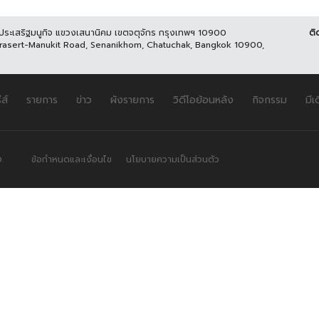
นประเสริฐมนูกิจ แขวงเสนานิคม เขตจตุจักร กรุงเทพฯ 10900
ติ
Prasert-Manukit Road, Senanikhom, Chatuchak, Bangkok 10900,
ีส์
รายการ
ข่าว
ผังรายการ
วิดีโอย้อนหลัง
กิจกรรม
มีเ
.
ข้อกำหนดและเงื่อนไข
นโยบายความเป็นส่วนตัว