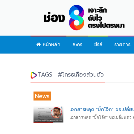
หน้าหลัก
ละคร
ซีรีส์
รายการ
TAGS : #โกรธเคืองส่วนตัว
News
เอกสารหลุด "บิ๊กโจ๊ก" ขอเปลี่ย
เอกสารหลุด "บิ๊กโจ๊ก" ขอเปลี่ยนตัว