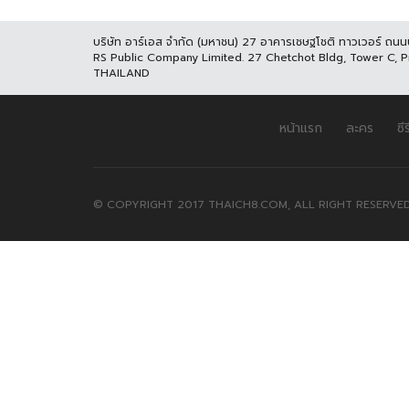
บริษัท อาร์เอส จำกัด (มหาชน) 27 อาคารเชษฐโชติ ทาวเวอร์ ถน
RS Public Company Limited. 27 Chetchot Bldg, Tower C, 
THAILAND
หน้าแรก
ละคร
ซีร
© COPYRIGHT 2017 THAICH8.COM, ALL RIGHT RESERVED