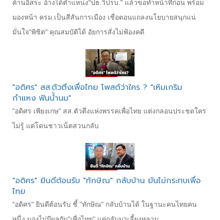
ค้านอิสระ อ้างได้ตำแหน่ง"ปธ.วิปรบ." แล้วขอทำหน้าที่ก่อน พร้อม
มองหน้า ครม.เป็นสีสันการเมือง เชื่อตอนแถลงนโยบายสนุกแน่
มั่นใจ"พิชิต" คุณสมบัติได้ อัยการสั่งไม่ฟ้องคดี
"อดิศร" สส.ตัวตึงเพื่อไทย โพสต์ว่าใคร ? "เหิมเกริม
กำแหง ฟันน้ำนม"
"อดิศร เพียงเกษ" สส.ตัวตึงแห่งพรรคเพื่อไทย แต่งกลอนประชดใคร
ไม่รู้ แต่โดนชาวเน็ตสวนกลับ
"อดิศร" ยินดีต้อนรับ "ทักษิณ" กลับบ้าน ยันไม่กระทบเพื่อ
ไทย
"อดิศร" ยินดีต้อนรับ ชี้ "ทักษิณ" กลับบ้านได้ ในฐานะคนไทยคน
หนึ่ง มองไม่มีผลกับ"เพื่อไทย" แค่กลับมาเลี้ยงหลาน