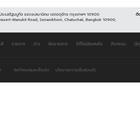
นประเสริฐมนูกิจ แขวงเสนานิคม เขตจตุจักร กรุงเทพฯ 10900
ติ
Prasert-Manukit Road, Senanikhom, Chatuchak, Bangkok 10900,
ีส์
รายการ
ข่าว
ผังรายการ
วิดีโอย้อนหลัง
กิจกรรม
มีเ
.
ข้อกำหนดและเงื่อนไข
นโยบายความเป็นส่วนตัว