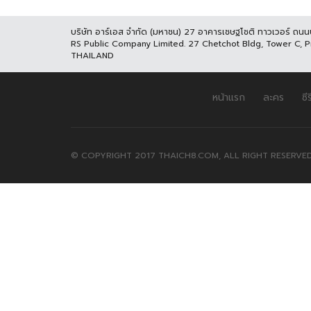
บริษัท อาร์เอส จำกัด (มหาชน) 27 อาคารเชษฐโชติ ทาวเวอร์ ถน
RS Public Company Limited. 27 Chetchot Bldg, Tower C, 
THAILAND
หน้าแรก
ละคร
ซีร
© COPYRIGHT 2017 THAICH8.COM, ALL RIGHT RESERVED