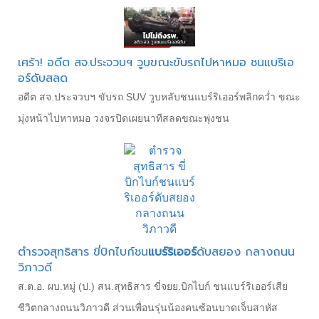
เศร้า! อดีต สจ.ประจวบฯ วูบขณะขับรถไปหาหมอ ชนแบริเอ
อร์ดับสลด
อดีต สจ.ประจวบฯ ขับรถ SUV วูบหลับชนแบร์ริเออร์พลิกคว่ำ ขณะ
มุ่งหน้าไปหาหมอ วงจรปิดเผยนาทีสลดขณะพุ่งชน
ตำรวจสุทธิสาร ขี่บิกไบก์ชน
แบร์ริเออร์
ดับสยอง กลางถนน
วิภาวดี
ส.ต.อ. ผบ.หมู่ (ป.) สน.สุทธิสาร ขี่จยย.บิกไบก์ ชนแบร์ริเออร์เสีย
ชีวิตกลางถนนวิภาวดี ส่วนเพื่อนรุ่นน้องคนซ้อนบาดเจ็บสาหัส