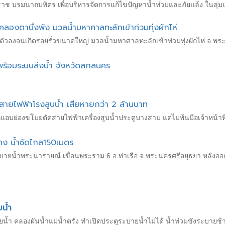
ช บรมนาถบพิตร เพื่อบริหารจัดการแก้ไขปัญหาน้ำท่วมและภัยแล้ง ในลุ่มแม
คลองตานึ่งพัง มวลน้ำมหาศาลทะลักเข้าท่วมทุ่งผักไห่
ตัวลงจนเกิดรอยรั่วขนาดใหญ่ มวลน้ำมหาศาลทะลักเข้าท่วมทุ่งผักไห่ จ.พร
พร้อมระบบส่งน้ำ จังหวัดสกลนคร
สายไฟฟ้าโรงสูบน้ำ เสียหายกว่า 2 ล้านบาท
อบย่องขโมยตัดสายไฟฟ้าเครื่องสูบน้ำประตูบางสาม แต่ไม่พ้นมือเจ้าหน้าที่
ทง น้ำซัดไกล150เมตร
ะบายน้ำพระนารายณ์ เขื่อนพระราม 6 อ.ท่าเรือ จ.พระนครศรีอยุธยา หลัง
ยน้ำ
้ำ คลองผันน้ำแม่น้ำตรัง ทำเปิดประตูระบายน้ำไม่ได้ น้ำท่วมขังระบายช้