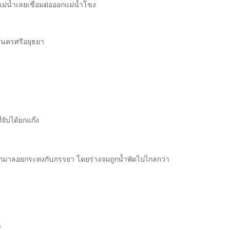
่น้ำเลยเชื่อมต่อออกแม่น้ำโขง
ะนครศรีอยุธยา
จับได้ยกแก๊ง
ออกมาลอยกระทงกับภรรยา โดยร่างจมถูกน้ำพัดไปไกลกว่า
า