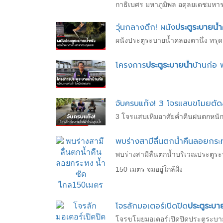
กาธิเบศร มหาภูมิพล อดุลยเดชมหารา
วุ่นกลางดึก! ผนัง
ประตูระบายน้ำ
ผนังประตูระบายน้ำคลองตานึ่ง ทรุด
โครงการ
ประตูระบายน้ำ
บ้านก่อ 
จับครบแก๊ง! 3 โจรแสบขโมยตัด
3 โจรแสบเหิมอาศัยค่ำคืนฝนตกหนักแ
พบร่างสามีลื่นตกน้ำคืนลอยกระ
พบร่างสามีลื่นตกน้ำบริเวณประตูร
150 เมตร จมอยู่ใกล้ฝั่ง
โจรลักมอเตอร์เปิดปิด
ประตูระบา
โจรขโมยมอเตอร์เปิดปิดประตูระบายน