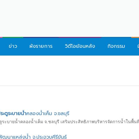
ข่าว
ผังรายการ
วิดีโอย้อนหลัง
กิจกรรม
ระตูระบายน้ำ
คลองน้ำเค็ม จ.ชลบุรี
บายน้ำคลองน้ำเค็ม จ.ชลบุรี เสริมประสิทธิภาพบริหารจัดการน้ำในพื้นที
นาแหล่งน้ำ จ.ประจวบคีรีขันธ์