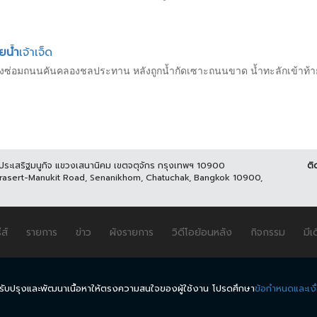
ยน้ำ
เจ้าเจ็ด
งเร่งซ่อมถนนคันคลองชลประทาน หลังถูกน้ำกัดเซาะถนนขาด น้ำทะลักเข้าท้า
นประเสริฐมนูกิจ แขวงเสนานิคม เขตจตุจักร กรุงเทพฯ 10900
ติ
Prasert-Manukit Road, Senanikhom, Chatuchak, Bangkok 10900,
ีส์
รายการ
ข่าว
ผังรายการ
วิดีโอย้อนหลัง
กิจกรรม
มีเ
นำมาปรับปรุงและพัฒนาเนื้อหาให้ตรงความสนใจของผู้ใช้งาน โปรดศึกษา
ข้อกำหนดและเงื
.
ข้อกำหนดและเงื่อนไข
นโยบายความเป็นส่วนตัว