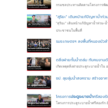
กรมชลประทานติดตามโครงการพัฒนาแ
"สุริยะ" เดินหน้าแก้ปัญหาน้ำท่ว
"สุริยะ" เดินหน้าแก้ปัญหาน้ำท่วม-น
ประชาชนในพื้นที่
รมช.เกษตรฯ ลงพื้นที่หนองบัว
ตลิ่งฝายกั้นน้ำถล่ม ทับคนงานด
เกิดเหตุตลิ่งฝายประตูระบายน้ำใน อ
ชป. ลุยลุ่มน้ำสงคราม สร้างอาค
โครงการ
ประตูระบายน้ำ
ศรีสองรั
โครงการประตูระบายน้ำศรีสองรัก 