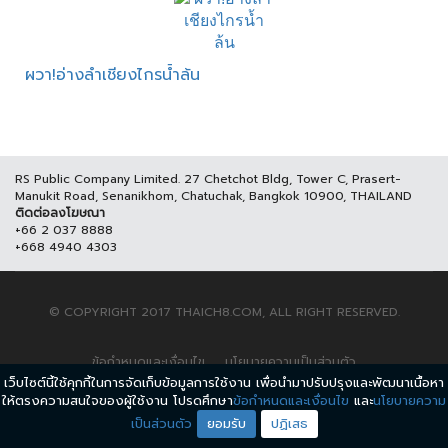
ผวา!อ่างลำเชียงไกรน้ำล้น
RS Public Company Limited. 27 Chetchot Bldg, Tower C, Prasert-
Manukit Road, Senanikhom, Chatuchak, Bangkok 10900, THAILAND
ติดต่อลงโฆษณา
+66 2 037 8888
+668 4940 4303
© COPYRIGHT 2017 THAICH8.COM, ALL RIGHT RESERVED.
ข้อกำหนดและเงื่อนไข
นโยบายความเป็นส่วนตัว
เว็บไซต์นี้ใช้คุกกี้ในการจัดเก็บข้อมูลการใช้งาน เพื่อนำมาปรับปรุงและพัฒนาเนื้อหา
ให้ตรงความสนใจของผู้ใช้งาน โปรดศึกษา
ข้อกำหนดและเงื่อนไข
และ
นโยบายความ
เป็นส่วนตัว
ยอมรับ
ปฏิเสธ