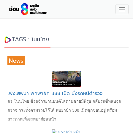
Togg
navig
TAGS : โนนไทย
News
เพิ่งเสพมา พกพาอีก 388 เม็ด บึ่งรถหนีตำรวจ
ตร.โนนไทย ขี่รถจักรยานยนต์ไล่ตามชายมีพิรุธ กลับรถขี่หลบจุด
ตรวจ กระทั่งตามรวบไว้ได้ พบยาบ้า 388 เม็ดซุกซ่อนอยู่ พร้อม
สารภาพเพิ่งเสพมาก่อนหน้า