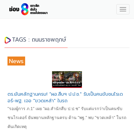
Togg
navig
TAGS : ถนนราชพฤกษ์
News
ตร.ยันหลักฐานครบ! "ผอ.สืบฯ ป.ป.ช." รับเป็นคนขับชนไรเด
อร์-พฐ. เจอ "ขวดเหล้า" ในรถ
"รองผู้การ ภ.1" เผย "ผอ.สำนักสืบ ป.ป.ช" รับแต่แรกว่าเป็นคนขับ
ชนไรเดอร์ ยันพยานหลักฐานครบ ด้าน "พฐ." พบ "ขวดเหล้า" ในรถ
คันเกิดเหตุ