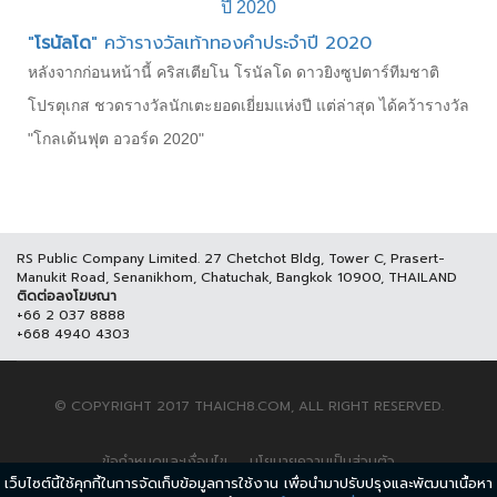
"
โรนัลโด
" คว้ารางวัลเท้าทองคำประจำปี 2020
หลังจากก่อนหน้านี้ คริสเตียโน โรนัลโด ดาวยิงซูปตาร์ทีมชาติ
โปรตุเกส ชวดรางวัลนักเตะยอดเยี่ยมแห่งปี แต่ล่าสุด ได้คว้ารางวัล
"โกลเด้นฟุต อวอร์ด 2020"
RS Public Company Limited. 27 Chetchot Bldg, Tower C, Prasert-
Manukit Road, Senanikhom, Chatuchak, Bangkok 10900, THAILAND
ติดต่อลงโฆษณา
+66 2 037 8888
+668 4940 4303
© COPYRIGHT 2017 THAICH8.COM, ALL RIGHT RESERVED.
ข้อกำหนดและเงื่อนไข
นโยบายความเป็นส่วนตัว
เว็บไซต์นี้ใช้คุกกี้ในการจัดเก็บข้อมูลการใช้งาน เพื่อนำมาปรับปรุงและพัฒนาเนื้อหา