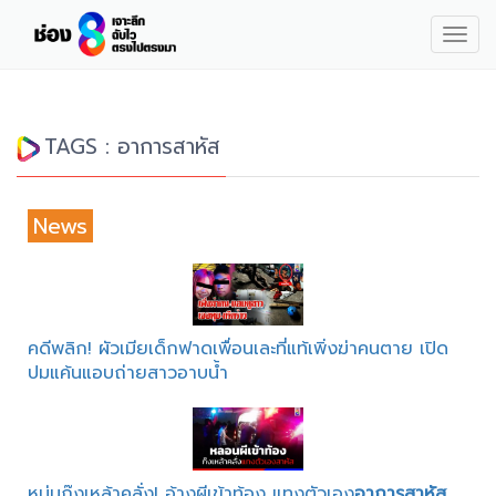
Togg
navig
TAGS : อาการสาหัส
News
คดีพลิก! ผัวเมียเด็กฟาดเพื่อนเละที่แท้เพิ่งฆ่าคนตาย เปิด
ปมแค้นแอบถ่ายสาวอาบน้ำ
หนุ่มก๊งเหล้าคลั่ง! อ้างผีเข้าท้อง แทงตัวเอง
อาการสาหัส