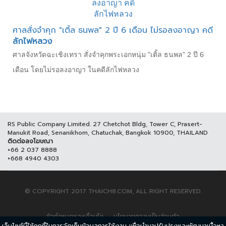
ศาลสั่งจำคุก "เติ้ล ธนพล" 2 ปี 6 เดือน ไม่รอลงอาญา คดี
ลักไฟหลวง
ศาลจังหวัดฉะเชิงเทรา สั่งจำคุกพระเอกหนุ่ม "เติ้ล ธนพล" 2 ปี 6
เดือน โดยไม่รอลงอาญา ในคดีลักไฟหลวง
RS Public Company Limited. 27 Chetchot Bldg, Tower C, Prasert-
Manukit Road, Senanikhom, Chatuchak, Bangkok 10900, THAILAND
ติดต่อลงโฆษณา
+66 2 037 8888
+668 4940 4303
© COPYRIGHT 2017 THAICH8.COM, ALL RIGHT RESERVED.
ข้อกำหนดและเงื่อนไข
นโยบายความเป็นส่วนตัว
เว็บไซต์นี้ใช้คุกกี้ในการจัดเก็บข้อมูลการใช้งาน เพื่อนำมาปรับปรุงและพัฒนาเนื้อหา