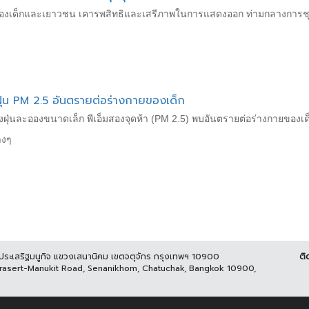
ยปกป้องเด็กและเยาวชน เคารพสิทธิและเสรีภาพในการแสดงออก ท่ามกลางการ
บฝุ่น PM 2.5 อันตรายต่อร่างกายของเด็ก
รื่องฝุ่นละอองขนาดเล็ก พีเอ็มสองจุดห้า (PM 2.5) พบอันตรายต่อร่างกายข
างๆ
นประเสริฐมนูกิจ แขวงเสนานิคม เขตจตุจักร กรุงเทพฯ 10900
ติ
Prasert-Manukit Road, Senanikhom, Chatuchak, Bangkok 10900,