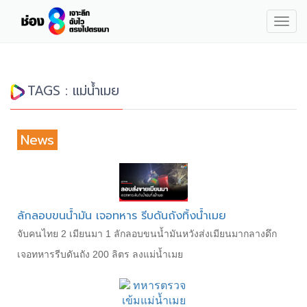
Togg
navig
TAGS : แม่น้ำเมย
News
ลักลอบขนน้ำมัน เจอทหาร รีบดันถังทิ้งน้ำเมย
จับคนไทย 2 เมียนมา 1 ลักลอบขนน้ำมันหวังส่งเมียนมากลางดึก
เจอทหารรีบดันถัง 200 ลิตร ลงแม่น้ำเมย