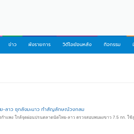
ข่าว
ผังรายการ
วิดีโอย้อนหลัง
กิจกรรม
ทย-ลาว ซุกลังมะนาว ทำสัญลักษณ์วงกลม
้ข้างกำแพง ใกล้จุดผ่อนปรนตลาดนัดไทย-ลาว ตรวจสอบพบผงขาว 7.5 กก. ใช