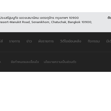
นประเสริฐมนูกิจ แขวงเสนานิคม เขตจตุจักร กรุงเทพฯ 10900
ติ
Prasert-Manukit Road, Senanikhom, Chatuchak, Bangkok 10900,
ีส์
รายการ
ข่าว
ผังรายการ
วิดีโอย้อนหลัง
กิจกรรม
มีเ
.
ข้อกำหนดและเงื่อนไข
นโยบายความเป็นส่วนตัว