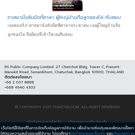
ทาสยานั่งลับมีดที่ศาลา ผู้ใหญ่บ้านถือลูกซองไล่-ถีบสยบ
เจอคนจริง! ทาสยานั่งลับมีดที่ศาลาประชาคม เจอผู้ใหญ่บ้านถือ
ลูกซองไล่ ถือมีดปรี่เข้าใส่เจอถีบสยบ
RS Public Company Limited. 27 Chetchot Bldg, Tower C, Prasert-
Manukit Road, Senanikhom, Chatuchak, Bangkok 10900, THAILAND
ติดต่อลงโฆษณา
+66 2 037 8888
+668 4940 4303
© COPYRIGHT 2017 THAICH8.COM, ALL RIGHT RESERVED.
ข้อกำหนดและเงื่อนไข
นโยบายความเป็นส่วนตัว
เว็บไซต์นี้ใช้คุกกี้ในการจัดเก็บข้อมูลการใช้งาน เพื่อนำมาปรับปรุงและพัฒนาเนื้อหา
ให้ตรงความสนใจของผู้ใช้งาน โปรดศึกษา
ข้อกำหนดและเงื่อนไข
และ
นโยบายความ