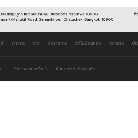
นประเสริฐมนูกิจ แขวงเสนานิคม เขตจตุจักร กรุงเทพฯ 10900
ติ
Prasert-Manukit Road, Senanikhom, Chatuchak, Bangkok 10900,
ีส์
รายการ
ข่าว
ผังรายการ
วิดีโอย้อนหลัง
กิจกรรม
มีเ
.
ข้อกำหนดและเงื่อนไข
นโยบายความเป็นส่วนตัว