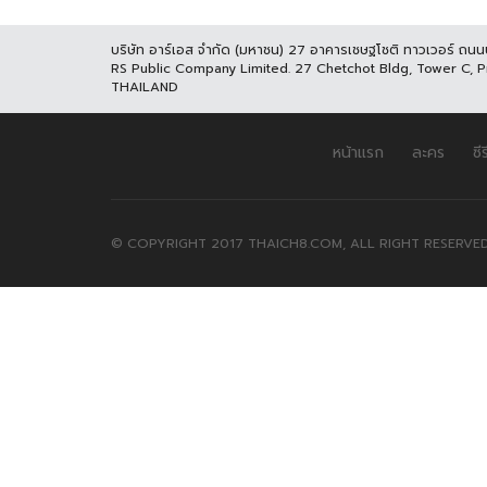
บริษัท อาร์เอส จำกัด (มหาชน) 27 อาคารเชษฐโชติ ทาวเวอร์ ถน
RS Public Company Limited. 27 Chetchot Bldg, Tower C, 
THAILAND
หน้าแรก
ละคร
ซีร
© COPYRIGHT 2017 THAICH8.COM, ALL RIGHT RESERVED