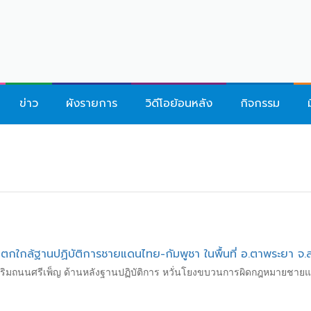
ข่าว
ผังรายการ
วิดีโอย้อนหลัง
กิจกรรม
 ตกใกล้ฐานปฏิบัติการชายแดนไทย-กัมพูชา ในพื้นที่ อ.ตาพระยา จ.
ริมถนนศรีเพ็ญ ด้านหลังฐานปฏิบัติการ หวั่นโยงขบวนการผิดกฎหมายชายแ