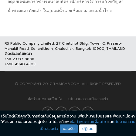
อดุลยเดชมหาราช บรมนาถบพิตร เพื่อบริหารจัดการแก้ไขปัญหา
น้ำท่วมและภัยแล้ง ในลุ่มแม่น้ำเลยเชื่อมต่อออกแม่น้ำโขง
RS Public Company Limited. 27 Chetchot Bldg, Tower C, Prasert-
Manukit Road, Senanikhom, Chatuchak, Bangkok 10900, THAILAND
ติดต่อลงโฆษณา
+66 2 037 8888
+668 4940 4303
© COPYRIGHT 2017 THAICH8.COM, ALL RIGHT RESERVED.
ข้อกำหนดและเงื่อนไข
นโยบายความเป็นส่วนตัว
เว็บไซต์นี้ใช้คุกกี้ในการจัดเก็บข้อมูลการใช้งาน เพื่อนำมาปรับปรุงและพัฒนาเนื้อหา
ให้ตรงความสนใจของผู้ใช้งาน โปรดศึกษา
ข้อกำหนดและเงื่อนไข
และ
นโยบายความ
เป็นส่วนตัว
ยอมรับ
ปฏิเสธ