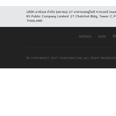
บริษัท อาร์เอส จำกัด (มหาชน) 27 อาคารเชษฐโชติ ทาวเวอร์ ถน
RS Public Company Limited. 27 Chetchot Bldg, Tower C, 
THAILAND
หน้าแรก
ละคร
ซีร
© COPYRIGHT 2017 THAICH8.COM, ALL RIGHT RESERVED