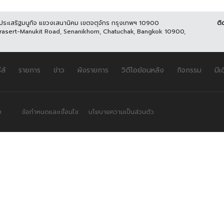
นประเสริฐมนูกิจ แขวงเสนานิคม เขตจตุจักร กรุงเทพฯ 10900
ติ
Prasert-Manukit Road, Senanikhom, Chatuchak, Bangkok 10900,
ีส์
รายการ
ข่าว
ผังรายการ
วิดีโอย้อนหลัง
กิจกรรม
มีเ
.
ข้อกำหนดและเงื่อนไข
นโยบายความเป็นส่วนตัว