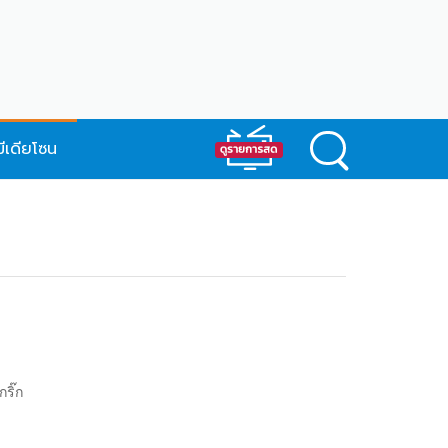
มีเดียโซน
ริ๊ก