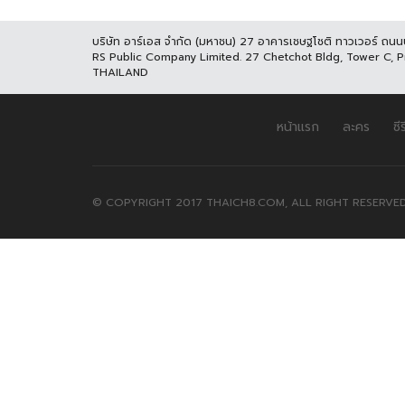
บริษัท อาร์เอส จำกัด (มหาชน) 27 อาคารเชษฐโชติ ทาวเวอร์ ถน
RS Public Company Limited. 27 Chetchot Bldg, Tower C, 
THAILAND
หน้าแรก
ละคร
ซีร
© COPYRIGHT 2017 THAICH8.COM, ALL RIGHT RESERVED