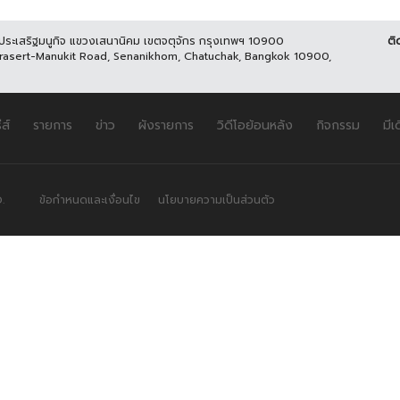
นประเสริฐมนูกิจ แขวงเสนานิคม เขตจตุจักร กรุงเทพฯ 10900
ติ
Prasert-Manukit Road, Senanikhom, Chatuchak, Bangkok 10900,
ีส์
รายการ
ข่าว
ผังรายการ
วิดีโอย้อนหลัง
กิจกรรม
มีเ
.
ข้อกำหนดและเงื่อนไข
นโยบายความเป็นส่วนตัว