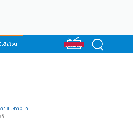
มีเดียโซน
ภา" แนะทางแก้
ก้