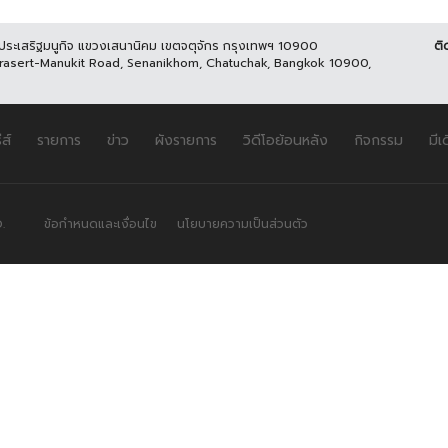
นประเสริฐมนูกิจ แขวงเสนานิคม เขตจตุจักร กรุงเทพฯ 10900
ติ
Prasert-Manukit Road, Senanikhom, Chatuchak, Bangkok 10900,
ีส์
รายการ
ข่าว
ผังรายการ
วิดีโอย้อนหลัง
กิจกรรม
มีเ
.
ข้อกำหนดและเงื่อนไข
นโยบายความเป็นส่วนตัว