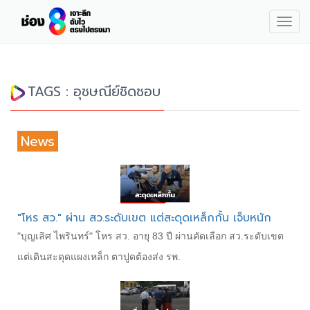
Togg
navig
TAGS : อุชษณีย์ชิดชอบ
News
"โหร สว." ผ่าน สว.ระดับเขต แต่สะดุดเหล็กกั้น เจ็บหนัก
"บุญเลิศ ไพรินทร์" โหร สว. อายุ 83 ปี ผ่านคัดเลือก สว.ระดับเขต
แต่เดินสะดุดแผงเหล็ก ตาปูดต้องส่ง รพ.