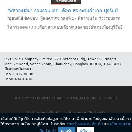
"พี่สาวเนวิน" ร่วงรอบแรก เลือก สว.ระดับอำเภอ บุรีรัมย์
"อุชษณีย์ ชิดชอบ" ผู้สมัคร สว.กลุ่มที่ 17 พี่สาวเนวิน ร่วงรอบแรก
ในการลงคะแนนเลือก สว.แบบเลือกกันเอง ของอำเภอเมืองบุรีรัมย์
RS Public Company Limited. 27 Chetchot Bldg, Tower C, Prasert-
Manukit Road, Senanikhom, Chatuchak, Bangkok 10900, THAILAND
ติดต่อลงโฆษณา
+66 2 037 8888
+668 4940 4303
© COPYRIGHT 2017 THAICH8.COM, ALL RIGHT RESERVED.
ข้อกำหนดและเงื่อนไข
นโยบายความเป็นส่วนตัว
เว็บไซต์นี้ใช้คุกกี้ในการจัดเก็บข้อมูลการใช้งาน เพื่อนำมาปรับปรุงและพัฒนาเนื้อหา
ให้ตรงความสนใจของผู้ใช้งาน โปรดศึกษา
ข้อกำหนดและเงื่อนไข
และ
นโยบายความ
เป็นส่วนตัว
ยอมรับ
ปฏิเสธ