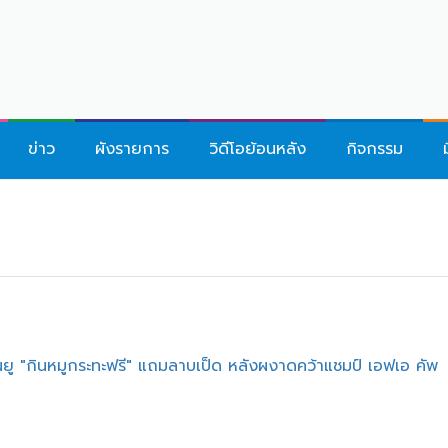
ข่าว
ผังรายการ
วิดีโอย้อนหลัง
กิจกรรม
นยู "กินหมูกระทะฟรี" แถมลาบเป็ด หลังผงาดคว้าแชมป์ เอฟเอ คัพ