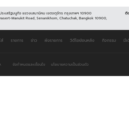
นประเสริฐมนูกิจ แขวงเสนานิคม เขตจตุจักร กรุงเทพฯ 10900
ติ
Prasert-Manukit Road, Senanikhom, Chatuchak, Bangkok 10900,
ีส์
รายการ
ข่าว
ผังรายการ
วิดีโอย้อนหลัง
กิจกรรม
มีเ
.
ข้อกำหนดและเงื่อนไข
นโยบายความเป็นส่วนตัว