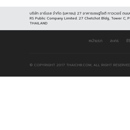
บริษัท อาร์เอส จำกัด (มหาชน) 27 อาคารเชษฐโชติ ทาวเวอร์ ถน
RS Public Company Limited. 27 Chetchot Bldg, Tower C, 
THAILAND
หน้าแรก
ละคร
ซีร
© COPYRIGHT 2017 THAICH8.COM, ALL RIGHT RESERVED