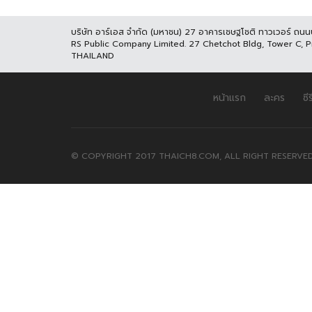
บริษัท อาร์เอส จำกัด (มหาชน) 27 อาคารเชษฐโชติ ทาวเวอร์ ถน
RS Public Company Limited. 27 Chetchot Bldg, Tower C, 
THAILAND
หน้าแรก
ละคร
ซีร
© COPYRIGHT 2017 THAICH8.COM, ALL RIGHT RESERVED