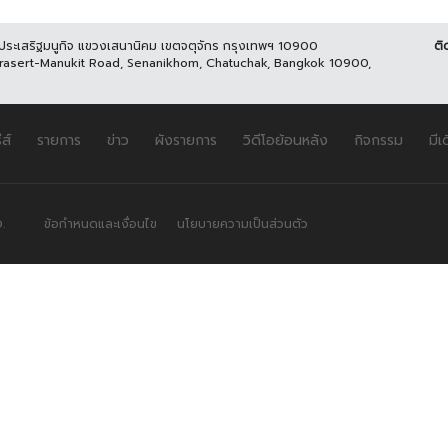
นประเสริฐมนูกิจ แขวงเสนานิคม เขตจตุจักร กรุงเทพฯ 10900
ติ
Prasert-Manukit Road, Senanikhom, Chatuchak, Bangkok 10900,
ีส์
รายการ
ข่าว
ผังรายการ
วิดีโอย้อนหลัง
กิจกรรม
มีเ
.
ข้อกำหนดและเงื่อนไข
นโยบายความเป็นส่วนตัว