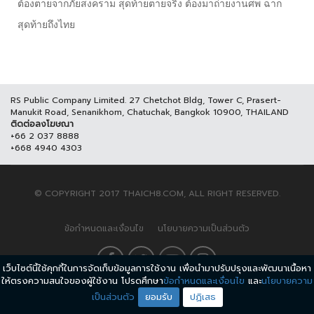
ต้องตายจากภัยสงคราม สุดท้ายตายจริง ต้องมาถ่ายงานศพ ฉาก
สุดท้ายถึงไทย
RS Public Company Limited. 27 Chetchot Bldg, Tower C, Prasert-
Manukit Road, Senanikhom, Chatuchak, Bangkok 10900, THAILAND
ติดต่อลงโฆษณา
+66 2 037 8888
+668 4940 4303
© COPYRIGHT 2017 THAICH8.COM, ALL RIGHT RESERVED.
ข้อกำหนดและเงื่อนไข
นโยบายความเป็นส่วนตัว
เว็บไซต์นี้ใช้คุกกี้ในการจัดเก็บข้อมูลการใช้งาน เพื่อนำมาปรับปรุงและพัฒนาเนื้อหา
ให้ตรงความสนใจของผู้ใช้งาน โปรดศึกษา
ข้อกำหนดและเงื่อนไข
และ
นโยบายความ
เป็นส่วนตัว
ยอมรับ
ปฏิเสธ