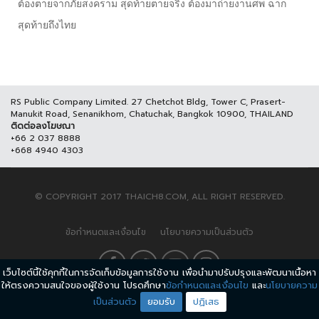
ต้องตายจากภัยสงคราม สุดท้ายตายจริง ต้องมาถ่ายงานศพ ฉาก
สุดท้ายถึงไทย
RS Public Company Limited. 27 Chetchot Bldg, Tower C, Prasert-
Manukit Road, Senanikhom, Chatuchak, Bangkok 10900, THAILAND
ติดต่อลงโฆษณา
+66 2 037 8888
+668 4940 4303
© COPYRIGHT 2017 THAICH8.COM, ALL RIGHT RESERVED.
ข้อกำหนดและเงื่อนไข
นโยบายความเป็นส่วนตัว
เว็บไซต์นี้ใช้คุกกี้ในการจัดเก็บข้อมูลการใช้งาน เพื่อนำมาปรับปรุงและพัฒนาเนื้อหา
ให้ตรงความสนใจของผู้ใช้งาน โปรดศึกษา
ข้อกำหนดและเงื่อนไข
และ
นโยบายความ
เป็นส่วนตัว
ยอมรับ
ปฏิเสธ