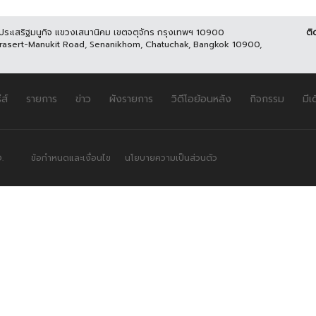
นประเสริฐมนูกิจ แขวงเสนานิคม เขตจตุจักร กรุงเทพฯ 10900
ติ
Prasert-Manukit Road, Senanikhom, Chatuchak, Bangkok 10900,
ีส์
รายการ
ข่าว
ผังรายการ
วิดีโอย้อนหลัง
กิจกรรม
มีเ
.
ข้อกำหนดและเงื่อนไข
นโยบายความเป็นส่วนตัว